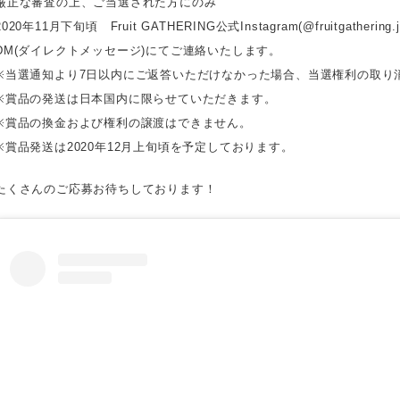
‪厳正な審査の上、ご当選された方にのみ‬
2020年11月下旬頃 Fruit GATHERING公式Instagram(@fruitgathering.
DM(ダイレクトメッセージ)にてご連絡いたします。
※当選通知より7日以内にご返答いただけなかった場合、当選権利の取り
‪※賞品の発送は日本国内に限らせていただきます。‬
‪※賞品の換金および権利の譲渡はできません。‬
‪※賞品発送は2020年12月上旬頃を予定しております。‬
たくさんのご応募お待ちしております！