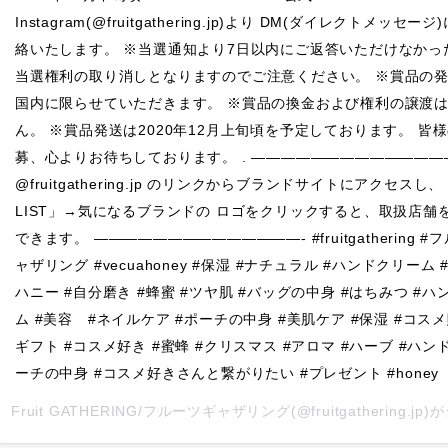
Instagram(@fruitgathering.jp)より DM(ダイレクトメッセー
絡いたします。 ※当選通知より7日以内にご返答いただけなかっ
当選権利の取り消しとなりますのでご注意ください。 ‪※賞品の
国内に限らせていただきます。 ‪※賞品の換金および権利の譲渡
ん。 ‪※賞品発送は2020年12月上旬頃を予定しております。 皆
募、心よりお待ちしております。 . —————————————
@fruitgathering.jp のリンクからブランドサイトにアクセスし、
LIST」→気になるブランドの ロゴをクリックすると、取扱店舗
できます。 ——————————————- #fruitgathering #
ャザリング #vecuahoney #保湿 #ナチュラル #ハンドクリーム
ハニー #自分磨き #蜂蜜 #ツヤ肌 #バッグの中身 #はちみつ #
ム #美容 #ネイルケア #ポーチの中身 #美肌ケア #保湿 #コスメ
ギフト #コスメ好き #蜜蜂 #クリスマス #アロマ #ハーブ #ハン
ーチの中身 #コスメ好きさんと繋がりたい #プレゼント #honey
Fruit GATHERING/フルーツギャザリング
(@fruitgathering.jp)がシ