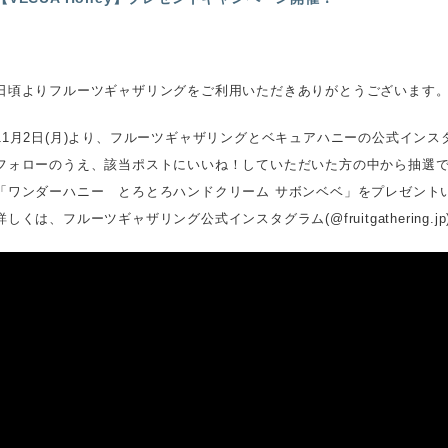
日頃よりフルーツギャザリングをご利用いただきありがとうございます
11月2日(月)より、フルーツギャザリングとベキュアハニーの公式インス
フォローのうえ、該当ポストにいいね！していただいた方の中から抽選で3
「ワンダーハニー とろとろハンドクリーム サボンベベ」をプレゼント
詳しくは、フルーツギャザリング公式インスタグラム(@fruitgathering.