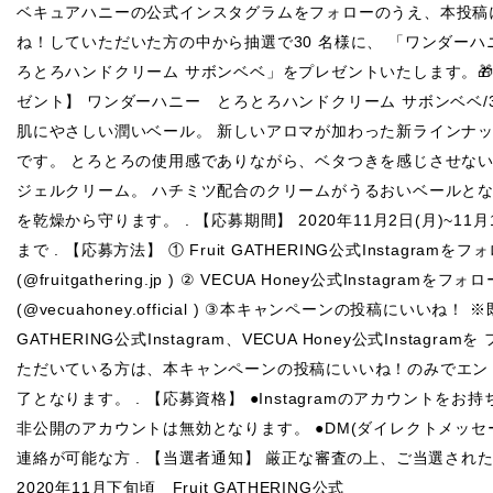
ベキュアハニーの公式インスタグラムをフォローのうえ、本投稿
ね！していただいた方の中から抽選で30 名様に、 「ワンダーハ
ろとろハンドクリーム サボンベベ」をプレゼントいたします。🎁 
ゼント】 ワンダーハニー とろとろハンドクリーム サボンベベ/3
肌にやさしい潤いベール。 新しいアロマが加わった新ラインナ
です。 とろとろの使用感でありながら、ベタつきを感じさせな
ジェルクリーム。 ハチミツ配合のクリームがうるおいベールと
を乾燥から守ります。 . 【応募期間】 ‪2020年11月2日(月)~11月1
まで‬ . 【応募方法】 ① Fruit GATHERING公式Instagramをフ
(@fruitgathering.jp ) ② VECUA Honey公式Instagramをフォ
(@vecuahoney.official ) ③本キャンペーンの投稿にいいね！ ※既
GATHERING公式Instagram、VECUA Honey公式Instagram
ただいている方は、本キャンペーンの投稿にいいね！のみでエン
了となります。 . 【応募資格】 ●Instagramのアカウントをお
非公開のアカウントは無効となります。 ●DM(ダイレクトメッセ
連絡が可能な方 . 【当選者通知】 ‪厳正な審査の上、ご当選され
2020年11月下旬頃 Fruit GATHERING公式