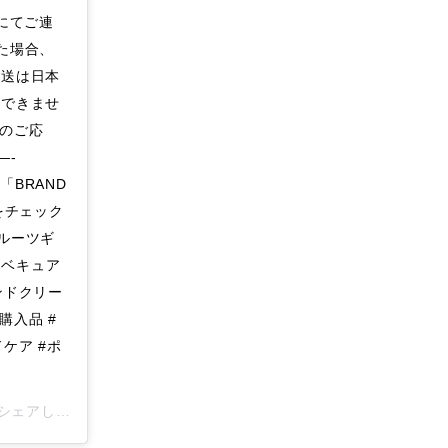
ジ)にてご連
た場合、
発送は日本
はできませ
様のご応
—-
 「BRAND
をチェック
フルーツギ
 #ベキュア
ハンドクリー
購入品 #
ドケア #ポ
ェアした投稿 –
2020年11月月1日午後4時53分PST