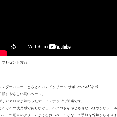
【プレゼント賞品】
ワンダーハニー とろとろハンドクリーム サボンベベ/30名様
手肌にやさしい潤いベール。
新しいアロマが加わった新ラインナップで登場です。
とろとろの使用感でありながら、ベタつきを感じさせない軽やかなジェ
ハチミツ配合のクリームがうるおいベールとなって手肌を乾燥から守り