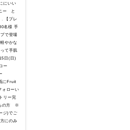
ににいい
ニー と
. 【プレ
0名様 手
ップで登場
い軽やかな
なって手肌
5日(日)
ォロー
ロー
にFruit
を フォローい
トリー完
持ちの方 ※
ージ)でご
た方にのみ