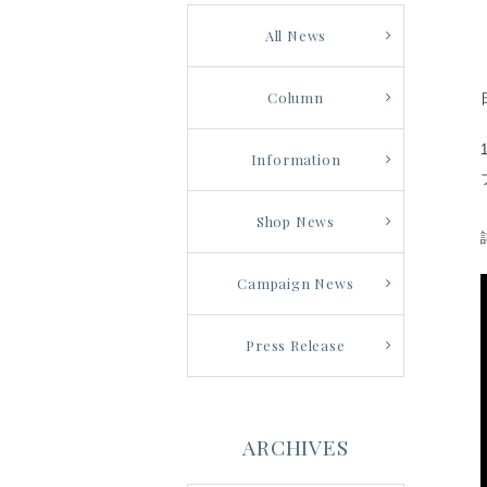
All News
Column
Information
Shop News
Campaign News
Press Release
ARCHIVES