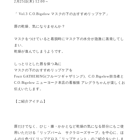
2月25日(木) 12:00～
「 Vol.3 C.O.Bigelow マスクの下のおすすめリップケア」
唇の乾燥、気になりませんか？
マスクをつけていると着脱時にマスク下の水分が急激に蒸発してし
まい、
乾燥が進んでしまうようです。
しっとりとした唇を保つ為に
マスクの下のおすすめリップケアを
Fruit GATHERING(フルーツギャザリング)、C.O.Bigelow担当者と
C.O.Bigelow ニューヨーク本店の看板猫 アレグラちゃんが楽しくお
伝えいたします。
【ご紹介アイテム】
唇だけでなく、ひじ・膝・かかとなど乾燥の気になる部分にもご使
用いただける「リップバーム サクラローズサーブ」を中心に、ほ
んのり色づくリップグロス「リップティント」のご紹介をいたしま