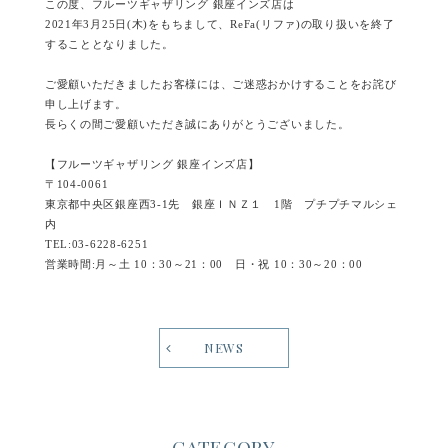
この度、フルーツギャザリング 銀座インズ店は
2021年3月25日(木)をもちまして、ReFa(リファ)の取り扱いを終了
することとなりました。
ご愛顧いただきましたお客様には、ご迷惑おかけすることをお詫び
申し上げます。
長らくの間ご愛顧いただき誠にありがとうございました。
【フルーツギャザリング 銀座インズ店】
〒104-0061
東京都中央区銀座西3-1先 銀座ＩＮＺ１ 1階 プチプチマルシェ
内
TEL:03-6228-6251
営業時間:月～土 10：30～21：00 日・祝 10：30～20：00
NEWS
CATEGORY