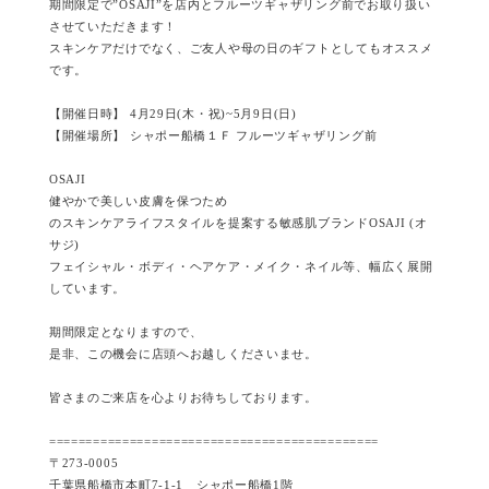
期間限定で”OSAJI”を店内とフルーツギャザリング前でお取り扱い
させていただきます！
スキンケアだけでなく、ご友人や母の日のギフトとしてもオススメ
です。
【開催日時】 4月29日(木・祝)~5月9日(日)
【開催場所】 シャポー船橋１Ｆ フルーツギャザリング前
OSAJI
健やかで美しい皮膚を保つため
のスキンケアライフスタイルを提案する敏感肌ブランドOSAJI (オ
サジ)
フェイシャル・ボディ・ヘアケア・メイク・ネイル等、幅広く展開
しています。
期間限定となりますので、
是非、この機会に店頭へお越しくださいませ。
皆さまのご来店を心よりお待ちしております。
=============================================
〒273-0005
千葉県船橋市本町7-1-1 シャポー船橋1階