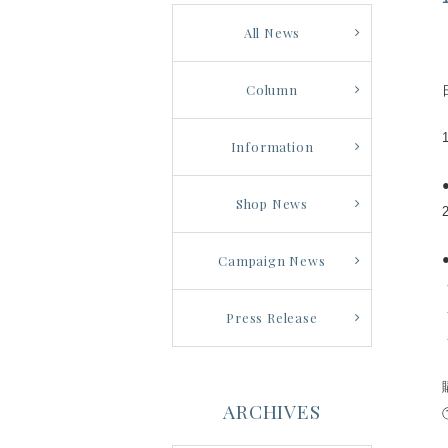
All News
Column
Information
Shop News
Campaign News
Press Release
ARCHIVES