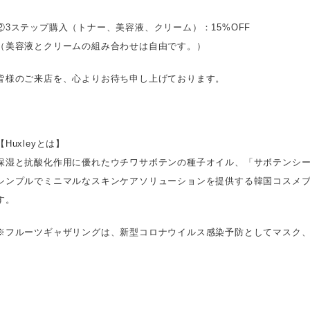
②3ステップ購入（トナー、美容液、クリーム）：15%OFF
（美容液とクリームの組み合わせは自由です。）
皆様のご来店を、心よりお待ち申し上げております。
【Huxleyとは】
保湿と抗酸化作用に優れたウチワサボテンの種子オイル、「サボテンシ
シンプルでミニマルなスキンケアソリューションを提供する韓国コスメ
す。
※フルーツギャザリングは、新型コロナウイルス感染予防としてマスク