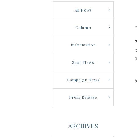
All News
Column
Information
Shop News
Campaign News
Press Release
ARCHIVES