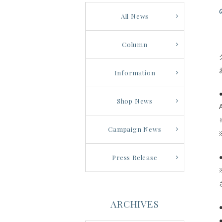
All News
Column
Information
Shop News
Campaign News
Press Release
ARCHIVES