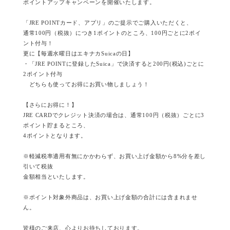
ポイントアップキャンペーンを開催いたします。
「JRE POINTカード、アプリ」のご提示でご購入いただくと、
通常100円（税抜）につき1ポイントのところ、100円ごとに2ポイ
ント付与！
更に【毎週水曜日はエキナカSuicaの日】
・「JRE POINTに登録したSuica」で決済すると200円(税込)ごとに
2ポイント付与
どちらも使ってお得にお買い物しましょう！
【さらにお得に！】
JRE CARDでクレジット決済の場合は、通常100円（税抜）ごとに3
ポイント貯まるところ、
4ポイントとなります。
※軽減税率適用有無にかかわらず、お買い上げ金額から8%分を差し
引いて税抜
金額相当といたします。
※ポイント対象外商品は、お買い上げ金額の合計には含まれませ
ん。
皆様のご来店、心よりお待ちしております。