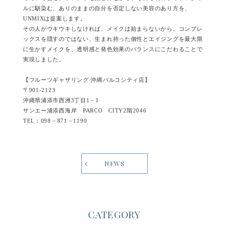
ルに馴染む、ありのままの自分を否定しない美容のあり方を、
UNMIXは提案します。
その人がウキウキしなければ、メイクは始まらないから。コンプレ
ックスを隠すのではない、生まれ持った個性とエイジングを最大限
に生かすメイクを、透明感と発色効果のバランスにこだわることで
実現しました。
【フルーツギャザリング 沖縄パルコシティ店】
〒901-2123
沖縄県浦添市西洲3丁目1－1
サンエー浦添西海岸 PARCO CITY2階2046
TEL：098－871－1190
NEWS
CATEGORY