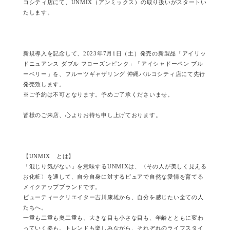
コシティ店にて、UNMIX（アンミックス）の取り扱いがスタートい
たします。
新規導入を記念して、2023年7月1日（土）発売の新製品「アイリッ
ドニュアンス ダブル フローズンピンク」「アイシャドーペン ブル
ーベリー」を、フルーツギャザリング 沖縄パルコシティ店にて先行
発売致します。
※ご予約は不可となります。予めご了承くださいませ。
皆様のご来店、心よりお待ち申し上げております。
【UNMIX とは】
「混じり気がない」を意味するUNMIXは、〈その人が美しく見える
お化粧〉を通して、自分自身に対するピュアで自然な愛情を育てる
メイクアップブランドです。
ビューティークリエイター吉川康雄から、自分を感じたい全ての人
たちへ。
一重も二重も奥二重も、大きな目も小さな目も、年齢とともに変わ
っていく姿も。トレンドも楽しみながら、それぞれのライフスタイ