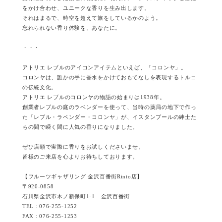
をかけ合わせ、ユニークな香りを生み出します。
それはまるで、時空を超えて旅をしているかのよう。
忘れられない香り体験を、あなたに。
・・・
アトリエ レブルのアイコンアイテムといえば、「コロンヤ」。
コロンヤは、誰かの手に香水をかけておもてなしを表現するトルコ
の伝統文化。
アトリエ レブルのコロンヤの物語の始まりは1938年。
創業者レブルの庭のラベンダーを使って、当時の薬局の地下で作っ
た「レブル・ラベンダー・コロンヤ」が、イスタンブールの紳士た
ちの間で瞬く間に人気の香りになりました。
ぜひ店頭で実際に香りをお試しくださいませ。
皆様のご来店を心よりお待ちしております。
【フルーツギャザリング 金沢百番街Rinto店】
〒920-0858
石川県金沢市木ノ新保町1-1 金沢百番街
TEL : 076-255-1252
FAX : 076-255-1253