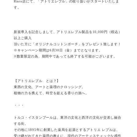
Rinto店にて、「アトリエレブル」の取り扱いがスタートいたしま
す。
新規導入を記念しまして、アトリエレブル製品を10,000円（税込）
以上ご購入
頂いた方に「オリジナルコットンポーチ」をプレゼント致します！
※キャンペーン期間は6月30日（金）までとなります。
※数量限定の為、期間中であっても終了する可能がございます。
【アトリエレブル とは？】
東西の文化、アートと薬理のクロッシング。
植物の力を携えて、時空を超える香りの旅へ。
・・・
トルコ・イスタンブールは、東洋の文化と西洋の文化が交差し融合
する街。
その地に1895年に創業した薬局を起源とするアトリエ レブルは、
受け継がれてきた薬理の教えに、現代のアーティスティックな感性