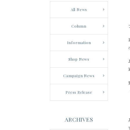
All News
Column
Information
Shop News
Campaign News
Press Release
ARCHIVES