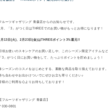
フルーツギャザリング 青森店からのお知らせです。
2月、「3」がつく日はTHREEでのお買い物がもっとお得になります！
2月13日(火)、2月23日(金)はTHREEポイント3%還元!!
日頃お使いのスキンケアのお買い足しや、このシーズン限定アイテムな
「3」がつく日にお買い物をして、たっぷりポイントを貯めましょう！
春シーズンのコスメをはじめとする、素敵な商品を取り揃えております
待ち合わせやお出かけついでにぜひお立ち寄りください♪
皆様のご利用を心よりお待ちしております！
【フルーツギャザリング 青森店】
〒030-0801