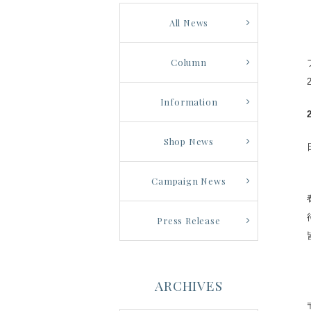
All News
Column
Information
Shop News
Campaign News
Press Release
ARCHIVES