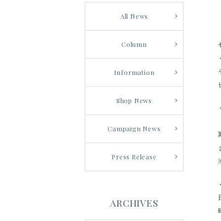
All News
Column
Information
Shop News
Campaign News
Press Release
ARCHIVES