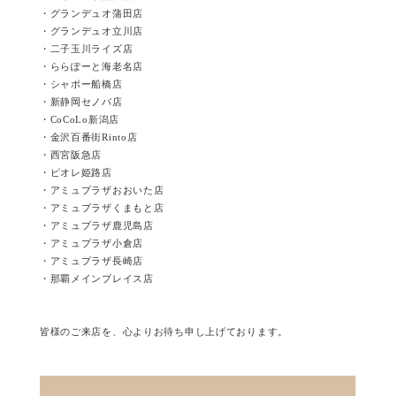
・グランデュオ蒲田店
・グランデュオ立川店
・二子玉川ライズ店
・ららぽーと海老名店
・シャポー船橋店
・新静岡セノバ店
・CoCoLo新潟店
・金沢百番街Rinto店
・西宮阪急店
・ピオレ姫路店
・アミュプラザおおいた店
・アミュプラザくまもと店
・アミュプラザ鹿児島店
・アミュプラザ小倉店
・アミュプラザ長崎店
・那覇メインプレイス店
皆様のご来店を、心よりお待ち申し上げております。