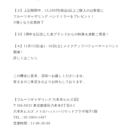
【２】上記期間中、13,200円(税込)以上ご購入のお客様に
フルーツギャザリング ハンドミラーをプレゼント！
※無くなり次第終了
【３】5周年を記念した各ブランドからの特典を多数ご用意！
【４】11月15日(金)・16日(土) メイクアップパフォーマーイベント
開催！
詳しくは
こちら
この機会に是非、店頭へお越しくださいませ。
皆さまのご来店を心よりお待ちしております。
【フルーツギャザリング 六本木ヒルズ店】
〒106-0032 東京都港区六本木6丁目4-1
六本木ヒルズ メトロハット/ハリウッドプラザ地下1階
TEL：03-5843-1407
営業時間：11:00-20:00