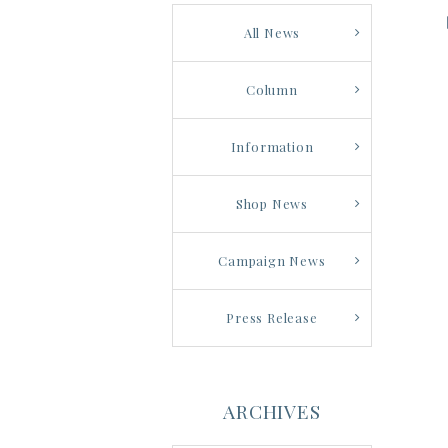
All News
Column
Information
Shop News
Campaign News
Press Release
ARCHIVES