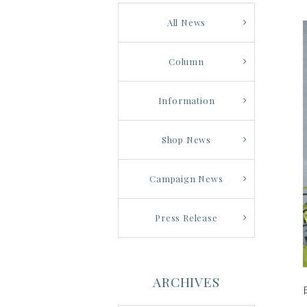
All News
Column
Information
Shop News
Campaign News
Press Release
ARCHIVES