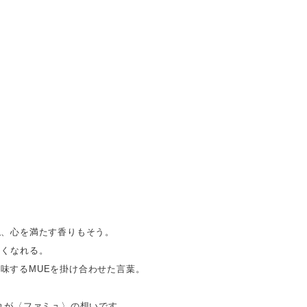
触、心を満たす香りもそう。
しくなれる。
意味するMUEを掛け合わせた言葉。
れが〈ファミュ〉の想いです。