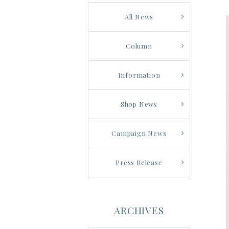
All News
Column
Information
Shop News
Campaign News
Press Release
ARCHIVES