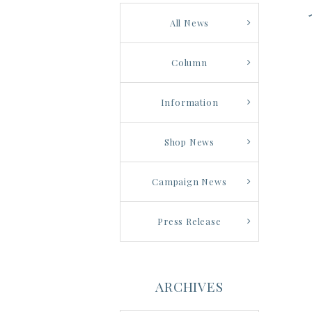
All News
Column
Information
Shop News
Campaign News
Press Release
ARCHIVES