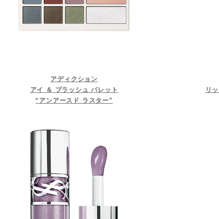
アディクション
アイ ＆ ブラッシュ パレット
リッ
“アンアースド ラスター”