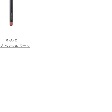
M･A･C
プ ペンシル ワール