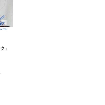
イク」
出。