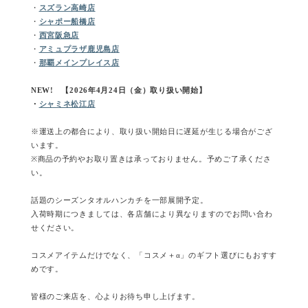
・
スズラン高崎店
・
シャポー船橋店
・
西宮阪急店
・
アミュプラザ鹿児島店
・
那覇メインプレイス店
NEW! 【2026年4月24日（金）取り扱い開始】
・
シャミネ松江店
※運送上の都合により、取り扱い開始日に遅延が生じる場合がござ
います。
※商品の予約やお取り置きは承っておりません。予めご了承くださ
い。
話題のシーズンタオルハンカチを一部展開予定。
入荷時期につきましては、各店舗により異なりますのでお問い合わ
せください。
コスメアイテムだけでなく、「コスメ＋α」のギフト選びにもおすす
めです。
皆様のご来店を、心よりお待ち申し上げます。