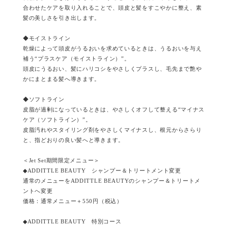
合わせたケアを取り入れることで、頭皮と髪をすこやかに整え、素
髪の美しさを引き出します。
◆モイストライン
乾燥によって頭皮がうるおいを求めているときは、うるおいを与え
補う“プラスケア（モイストライン）”。
頭皮にうるおい、髪にハリコシをやさしくプラスし、毛先まで艶や
かにまとまる髪へ導きます。
◆ソフトライン
皮脂が過剰になっているときは、やさしくオフして整える“マイナス
ケア（ソフトライン）”。
皮脂汚れやスタイリング剤をやさしくマイナスし、根元からさらり
と、指どおりの良い髪へと導きます。
＜Jet Set期間限定メニュー＞
◆ADDITTLE BEAUTY シャンプー＆トリートメント変更
通常のメニューをADDITTLE BEAUTYのシャンプー＆トリートメ
ントへ変更
価格：通常メニュー＋550円（税込）
◆ADDITTLE BEAUTY 特別コース