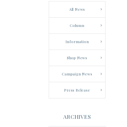
All News
Column
Information
Shop News
Campaign News
Press Release
ARCHIVES