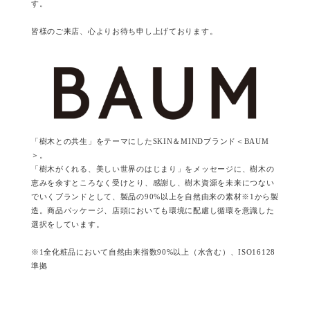
す。
皆様のご来店、心よりお待ち申し上げております。
「樹木との共生」をテーマにしたSKIN＆MINDブランド＜BAUM
＞。
「樹木がくれる、美しい世界のはじまり」をメッセージに、樹木の
恵みを余すところなく受けとり、感謝し、樹木資源を未来につない
でいくブランドとして、製品の90%以上を自然由来の素材※1から製
造。商品パッケージ、店頭においても環境に配慮し循環を意識した
選択をしています。
※1全化粧品において自然由来指数90%以上（水含む）、ISO16128
準拠