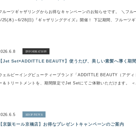
フルーツギャザリングからお得なキャンペーンのお知らせです。 ＼フル
6/25(木)～6/28(日)『ギャザリングデイズ』開催！ 下記期間、フルー
2026.6.8
INFORMATION
【Jet Set×ADDITTLE BEAUTY】使うたび、美しい素髪へ導
ウェルビーイングビューティーブランド「ADDITTLE BEAUTY（ア
ー＆トリートメントを、期間限定でJet Setにてご体験いただけます。 ＜AD
2026.6.5
SHOP NEWS
【京阪モール京橋店】お得なプレゼントキャンペーンのご案内