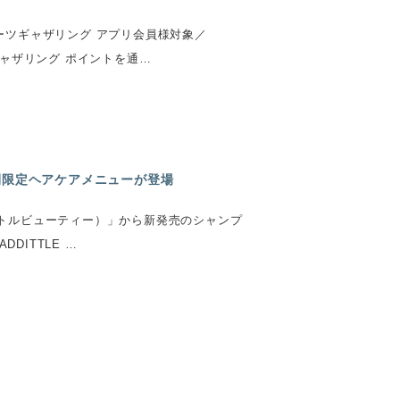
ーツギャザリング アプリ会員様対象／
ツギャザリング ポイントを通…
く期間限定ヘアケアメニューが登場
ディトルビューティー）」から新発売のシャンプ
DITTLE …