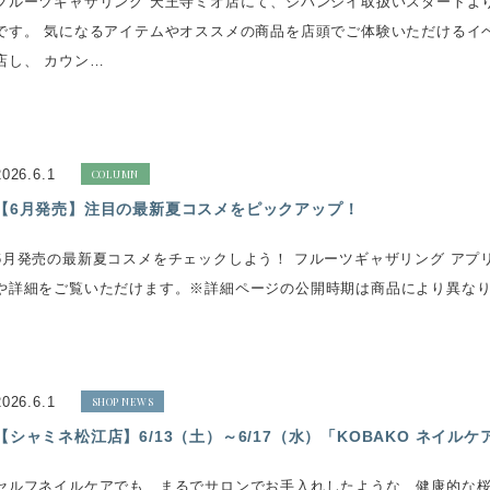
フルーツギャザリング 天王寺ミオ店にて、ジバンシイ取扱いスタートよ
です。 気になるアイテムやオススメの商品を店頭でご体験いただけるイベ
店し、 カウン…
2026.6.1
COLUMN
【6月発売】注目の最新夏コスメをピックアップ！
6月発売の最新夏コスメをチェックしよう！ フルーツギャザリング ア
や詳細をご覧いただけます。※詳細ページの公開時期は商品により異なります。 .pr
2026.6.1
SHOP NEWS
【シャミネ松江店】6/13（土）～6/17（水）「KOBAKO ネイル
セルフネイルケアでも、まるでサロンでお手入れしたような、健康的な桜色の爪