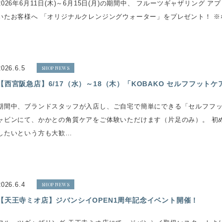
2026年6月11日(木)～6月15日(月)の期間中、 フルーツギャザリング ア
いたお客様へ 「オリジナルクレンジングウォーター」をプレゼント！ ※
2026.6.5
SHOP NEWS
【西宮阪急店】6/17（水）～18（木）「KOBAKO セルフフット
期間中、ブランドスタッフが入店し、ご自宅で簡単にできる「セルフフッ
ャビンにて、かかとの角質ケアをご体験いただけます（片足のみ）。 初
したいという方も大歓…
2026.6.4
SHOP NEWS
【天王寺ミオ店】ジバンシイOPEN1周年記念イベント開催！