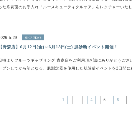
った爪表面のお手入れ「ルースキューティクルケア」をレクチャーいたし
2026.5.29
SHOP NEWS
【青森店】6月12日(金)～6月13日(土) 肌診断イベント開催！
日頃よりフルーツギャザリング 青森店をご利用頂き誠にありがとうござい
ープンしてから初となる、肌測定器を使用した肌診断イベントを2日間に
1
…
4
5
6