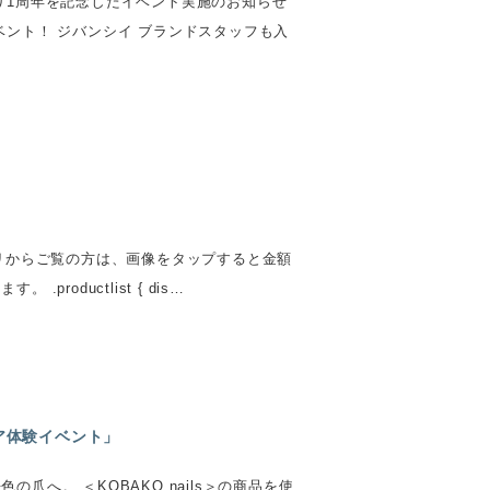
り1周年を記念したイベント実施のお知らせ
ント！ ジバンシイ ブランドスタッフも入
プリからご覧の方は、画像をタップすると金額
oductlist { dis…
ケア体験イベント」
へ。 ＜KOBAKO nails＞の商品を使