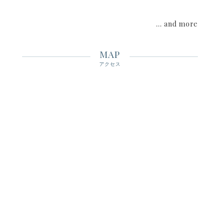
・
那覇メインプレイス店
8月10日（月）～16日（日）
… and more
この機会に是非フルーツギャザリングでのお買い物をお楽しみくだ
さいませ。
皆様のご来店を心よりお待ちしております。
MAP
アクセス
2026.7.31
SHOP NEWS
【アミュプラザ小倉店】売場移転に伴う一時休業のお
知らせ