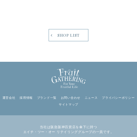
SHOP LIST
日頃よりフルーツギャザリング アミュプラザ小倉店をご利用いただ
き、誠にありがとうございます。
この度、フルーツギャザリング アミュプラザ小倉店は売り場移転に
伴い、
運営会社
採用情報
ブランド一覧
お問い合わせ
ニュース
プライバシーポリシー
下記期間は店舗を一時休業させていただきます。
サイトマップ
休業期間：2026年8月19日(水)～2026年9月9日(水)
また、8月18日(火)をもちまして下記ブランドの取り扱いを終了する
当社は阪急阪神百貨店を傘下に持つ
こととなりました。
エイチ・ツー・オー リテイリンググループの一員です。