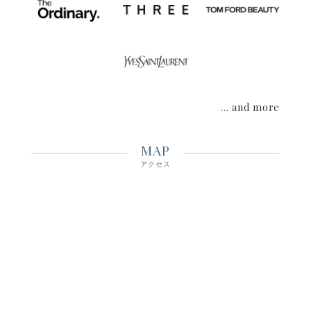
・
青森店
8月15日（土）～21日（金）
この機会に是非フルーツギャザリングでのお買い物をお楽しみくだ
さいませ。
皆様のご来店を心よりお待ちしております。
CAMPAIGN NEWS
2026.8.6
… and more
全店開催！コスメを買うなら毎月「8日」！ Wポイン
トデー✨
MAP
アクセス