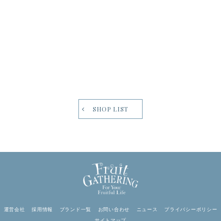
毎月『8日』は全店で、フルーツギャザリングポイントが
2倍貯まる
Wポイントデーを開催！！
SHOP LIST
この機会にぜひフルーツギャザリングでのお買い物をお楽しみくだ
さいませ！
毎月『8日』は会員ランク毎にこんなにお得！
レギュラー/シルバー会員様 …3％ ➞
6％
✨
ゴールド会員様 …4％ ➞
8％
✨
プラチナ会員様 …5％ ➞
10％
✨
▶
会員ランクの詳細はこちら
運営会社
採用情報
ブランド一覧
お問い合わせ
ニュース
プライバシーポリシー
サイトマップ