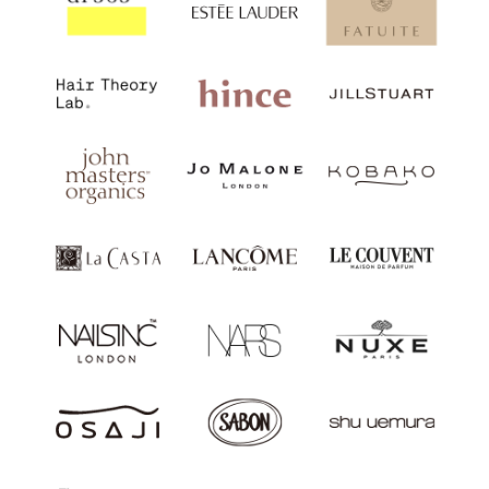
【イベントスケジュール】
＜関東＞
・
ららぽーと豊洲店
8月6日（木）～11日（火・祝）
・
宇都宮パセオ店
8月6日（木）～12日（水）
・
二子玉川ライズ店
8月6日（木）～12日（水）
・
グランデュオ蒲田店
8月10日（月）～16日（日）
・
ららぽーと海老名店
8月10日（月）～16日（日）
・
シャポー船橋店
8月10日（月）～16日（日）
・
東京スカイツリータウン・ソラマチ店
8月10日（月）～16日
（日）
・
エキュート品川店
8月19日（水）～25日（火）
＜中部＞
・
新静岡セノバ店
8月10日（月）～16日（日）
・
CoCoLo新潟店
8月10日（月）～16日（日）
＜東北＞
・
郡山うすい店
8月10日（月）～16日（日）